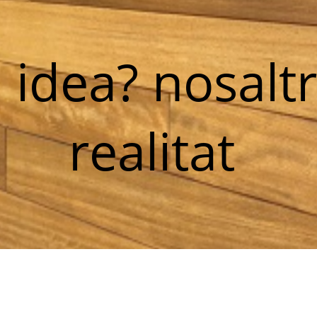
 idea? nosaltr
realitat