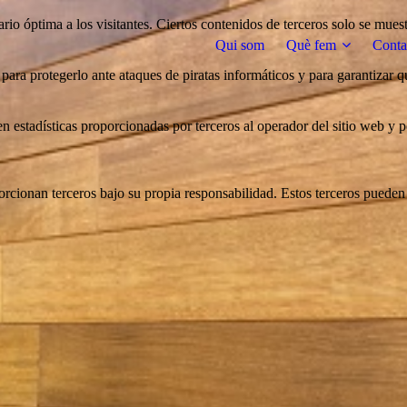
rio óptima a los visitantes. Ciertos contenidos de terceros solo se muest
Qui som
Què fem
Conta
para protegerlo ante ataques de piratas informáticos y para garantizar qu
yen estadísticas proporcionadas por terceros al operador del sitio web y
cionan terceros bajo su propia responsabilidad. Estos terceros pueden e