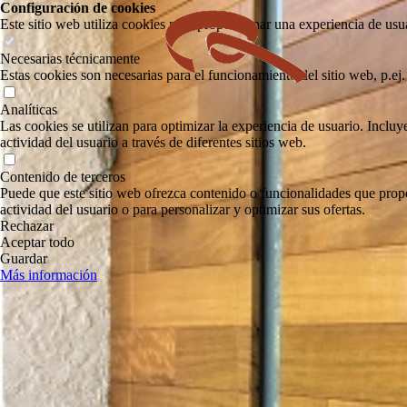
Configuración de cookies
Este sitio web utiliza cookies para proporcionar una experiencia de usua
Necesarias técnicamente
Estas cookies son necesarias para el funcionamiento del sitio web, p.ej. 
Analíticas
Las cookies se utilizan para optimizar la experiencia de usuario. Inclu
actividad del usuario a través de diferentes sitios web.
Contenido de terceros
Puede que este sitio web ofrezca contenido o funcionalidades que propor
actividad del usuario o para personalizar y optimizar sus ofertas.
Rechazar
Aceptar todo
Guardar
Más información