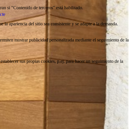
ran si "Contenido de terceros" está habilitado.
cte
e la apariencia del sitio sea consistente y se adapte a la demanda.
 permiten mostrar publicidad personalizada mediante el seguimiento de la
stablecer sus propias cookies, p.ej. para hacer un seguimiento de la